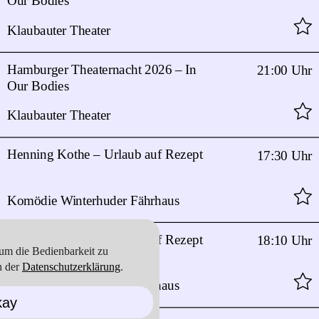
Our Bodies
Klaubauter Theater
Hamburger Theaternacht 2026 – In
21:00 Uhr
Our Bodies
Klaubauter Theater
Henning Kothe – Urlaub auf Rezept
17:30 Uhr
Komödie Winterhuder Fährhaus
Henning Kothe – Urlaub auf Rezept
18:10 Uhr
um die Bedienbarkeit zu
n der
Datenschutzerklärung
.
Komödie Winterhuder Fährhaus
ay