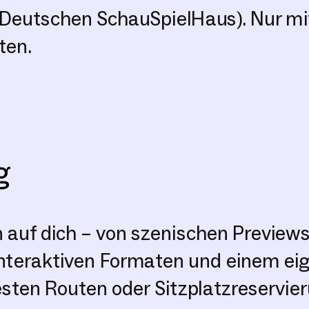
m Deutschen SchauSpielHaus). Nur 
ten.
g
auf dich – von szenischen Preview
interaktiven Formaten und einem e
festen Routen oder Sitzplatzreservier